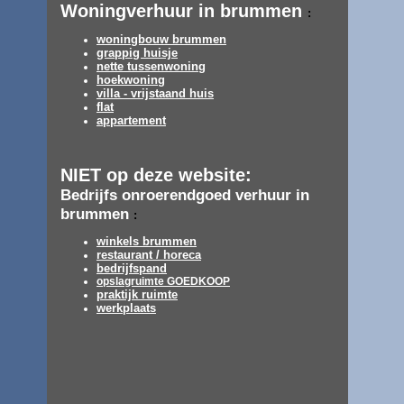
Woningverhuur in brummen
:
woningbouw brummen
grappig huisje
nette tussenwoning
hoekwoning
villa - vrijstaand huis
flat
appartement
NIET op deze website:
Bedrijfs onroerendgoed verhuur in
brummen
:
winkels brummen
restaurant / horeca
bedrijfspand
opslagruimte GOEDKOOP
praktijk ruimte
werkplaats