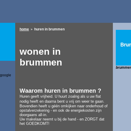
home
huren
in brummen
>
wonen in
brummen
brumme
 google
W
aarom huren in brummen ?
Huren geeft vrijheid. U huurt zoalng als u uw flat
nodig heeft en daarna bent u
vrij om weer te gaan.
Bovendien heeft u géén omkijken naar onderhoud of
opstalverzekering - en ook de energiekosten zijn
doorgaans all-in.
Uw makelaar neemt u bij de hand - en ZORGT dat
het GOEDKOMT!