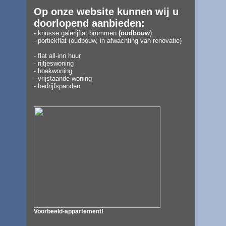
Op onze website kunnen wij u
doorlopend aanbieden:
- knusse galerijflat
brummen
(
oudbouw
)
- portiekflat (oudbouw, in afwachting van renovatie)
- flat all-inn huur
- rijtjeswoning
- hoekwoning
- vrijstaande woning
- bedrijfspanden
Voorbeeld-appartement!