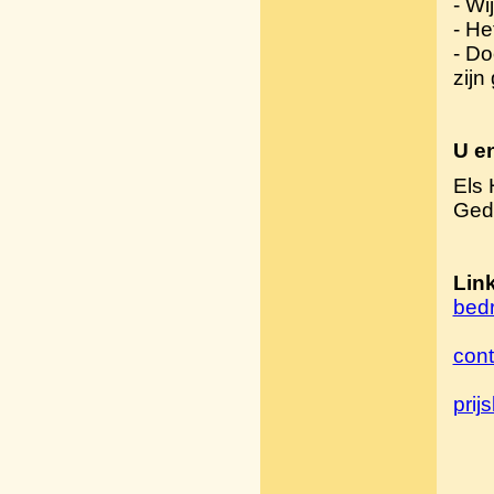
- Wi
- He
- Do
zijn
U en
Els
Gedi
Lin
bedr
cont
prijsl