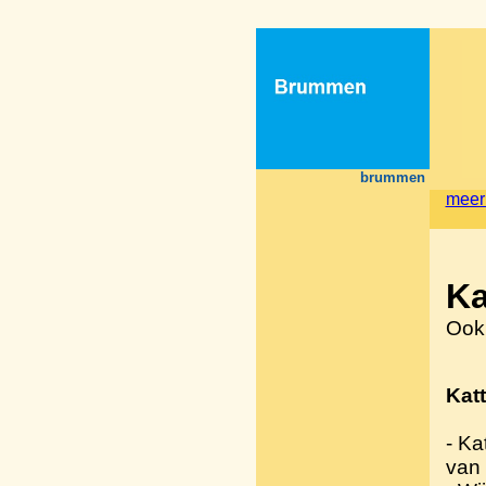
brummen
meer
Ka
Ook
Kat
- Ka
van 