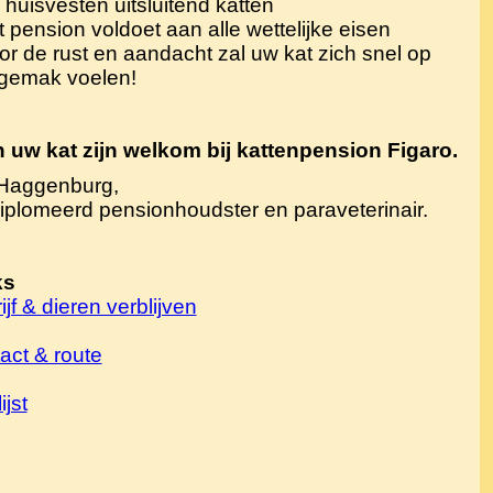
j huisvesten uitsluitend katten
t pension voldoet aan alle wettelijke eisen
or de rust en aandacht zal uw kat zich snel op
 gemak voelen!
 uw kat zijn welkom bij kattenpension Figaro.
 Haggenburg,
plomeerd pensionhoudster en paraveterinair.
ks
ijf & dieren verblijven
act & route
ijst