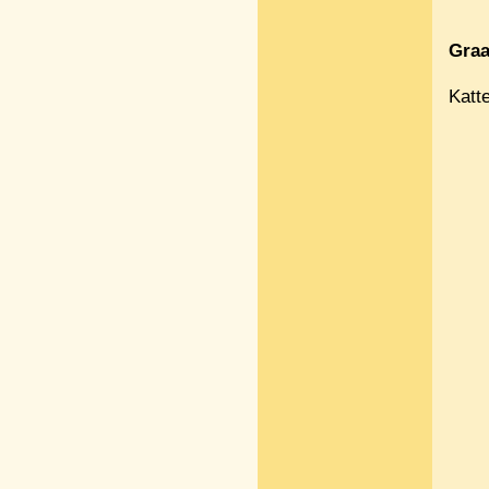
Graa
Katt