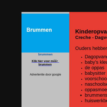
Kinderopv
Creche - Dagve
Ouders hebben
brummen
Dagopvan
Klik hier voor méér
baby's kle
brummen
de oppas
babysitter 
Advertentie door google
voorschoo
naschools
oppasmoed
brummense 
huiswerkb