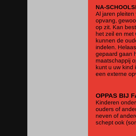
NA-SCHOOLS
Al jaren pleite
opvang, gewoon
op zit. Kan bes
het zeil en met
kunnen de ouder
indelen. Helaa
gepaard gaan h
maatschappij o
kunt u uw kind
een externe o
OPPAS BIJ F
Kinderen onder
ouders of ander
neven of andere
schept ook (so