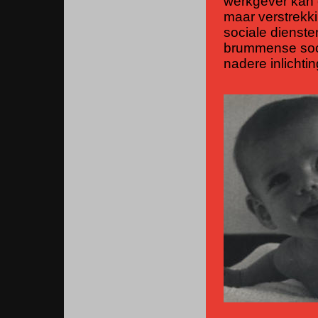
werkgever kan 
maar verstrekki
sociale dienst
brummense soci
nadere inlichti