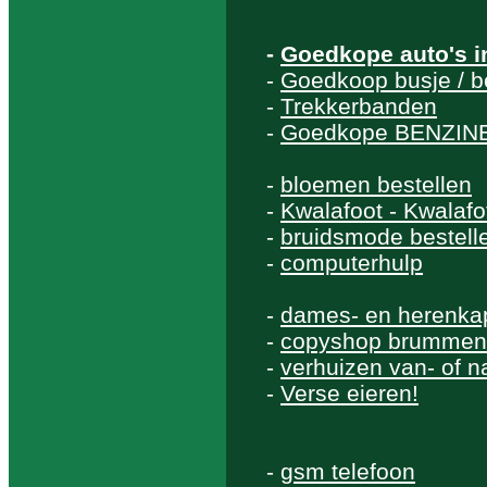
-
Goedkope auto's 
-
Goedkoop busje / b
-
Trekkerbanden
-
Goedkope BENZINE
-
bloemen bestellen
-
Kwalafoot - Kwalaf
-
bruidsmode bestell
-
computerhulp
-
dames- en herenka
-
copyshop brummen
-
verhuizen van- of 
-
Verse eieren!
-
gsm telefoon