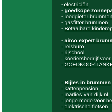
-
electriciën
-
goedkope zonnepa
-
loodgieter brumme
-
gasfitter brummen
-
Betaalbare kinder
-
airco expert bru
-
reisburo
-
rijschool
koeriersbedrijf vo
-
-
GOEDKOOP TANK
-
Bijles in brummen
-
kattenpension
-
marlies-van-dijk.nl
-
jonge mode voor h
-
elektrische fietsen