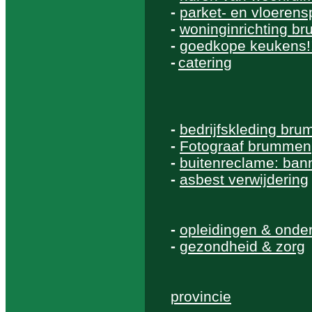
-
parket- en vloerensp
-
woninginrichting b
-
goedkope keukens!
-
catering
-
bedrijfskleding br
-
Fotograaf brummen
-
buitenreclame: bann
-
asbest verwijdering
-
opleidingen & onde
-
gezondheid & zorg
provincie