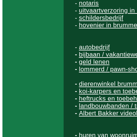
-
notaris
-
uitvaartverzoring i
-
schildersbedrijf
-
hovenier in brumm
-
autobedrijf
-
bijbaan / vakantiew
-
geld lenen
-
lommerd / pawn-sh
-
dierenwinkel brum
-
koi-karpers en toe
-
heftrucks en toebe
-
landbouwbanden / 
-
Albert Bakker videob
-
huren van woonrui