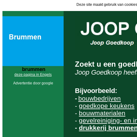
Deze site maakt gebruik van cookies
Zoekt u een goe
brummen
Joop Goedkoop heeft
deze pagina in Engels
Advertentie door google
Bijvoorbeeld:
-
bouwbedrijven
-
goedkope keukens
-
bouwmaterialen
-
gevelreiniging- en 
-
drukkerij brumme