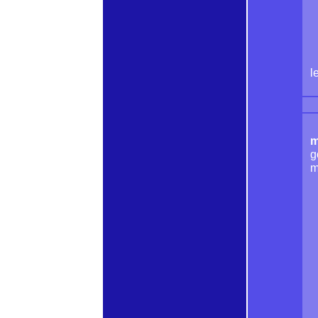
l
m
g
m