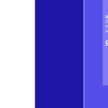
B
D
m
a