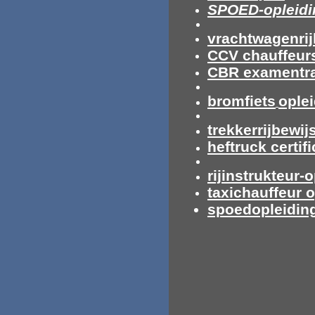
SPOED-opleidi
vrachtwagenrij
CCV chauffeur
CBR examentra
bromfiets
ople
trekkerrijbewij
heftruck certif
rijinstrukteur-
taxichauffeur 
spoedopleiding