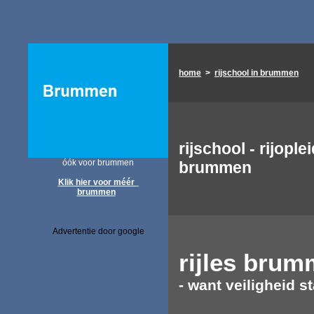
home
>
rijschool in brummen
rijschool - rijople
óók voor brummen
brummen
Klik hier voor méér
brummen
Advertentie door google
rijles
brum
- want veiligheid st