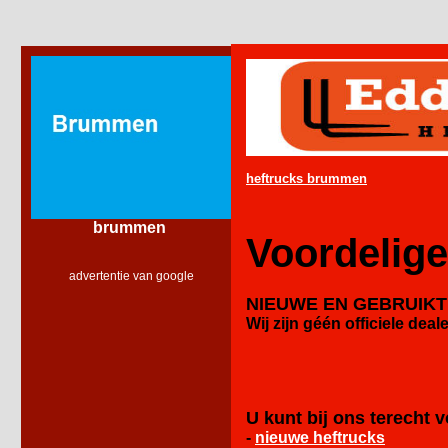
heftrucks brummen
brummen
Voordelig
advertentie van google
NIEUWE EN GEBRUIK
Wij zijn géén officiele
deale
U kunt bij ons terecht v
-
nieuwe heftrucks