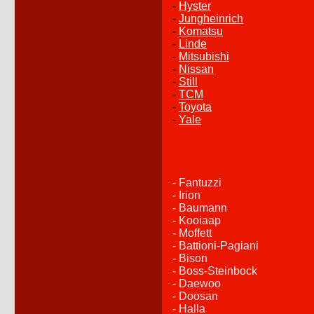
-
Hyster
-
Jungheinrich
-
Komatsu
-
Linde
-
Mitsubishi
-
Nissan
-
Still
-
TCM
-
Toyota
-
Yale
- Fantuzzi
- Irion
- Baumann
- Kooiaap
- Moffett
- Battioni-Pagiani
- Bison
- Boss-Steinbock
- Daewoo
- Doosan
- Halla