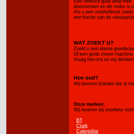
Een heftruck gaat lang mee. 
doorroesten en de motor is 
Als u een vorkheftruck zoekt
een fractie van de nieuwprij
WAT ZOEKT U?
Zoekt u een kleine goedkope 
Of een grote zware machine 
Vraag het ons en wij denken
Hoe oud?
Wij kennen klanten die al m
Onze merken:
Wij leveren bij voorkeur vo
-
BT
-
Clark
-
Caterpillar