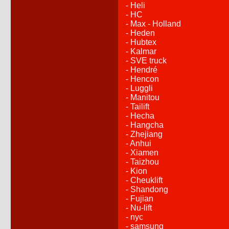
- Heli
- HC
- Max - Holland
- Heden
- Hubtex
- Kalmar
- SVE truck
- Hendré
- Hencon
- Luggli
- Manitou
- Tailift
- Hecha
- Hangcha
- Zhejiang
- Anhui
- Xiamen
- Taizhou
- Kion
- Cheuklift
- Shandong
- Fujian
- Nu-lift
- nyc
- samsung