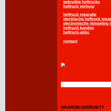
-
gebruikte heftrucks
-
heftruck verhuur
-
heftruck reparatie
-
electrische heftruck repar
-
electronische rijregeling 
-
heftruck banden
-
heftruck-akku
-
contact
WAAROM GEBRUIKT?