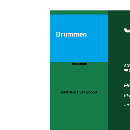
brummen
AD
op 
He
Advertentie van google
Kla
Ze 