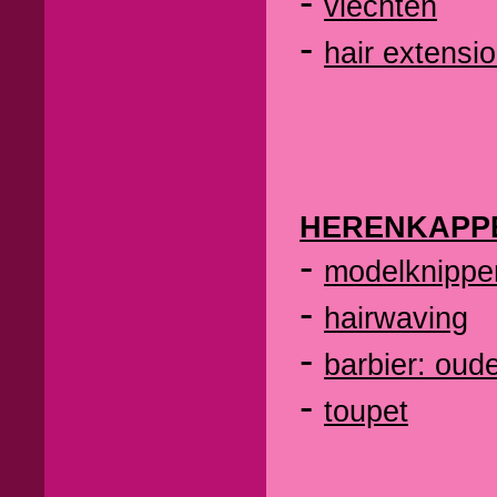
-
vlechten
-
hair extensi
HERENKAPP
-
modelknippe
-
hairwaving
-
barbier: oud
-
toupet