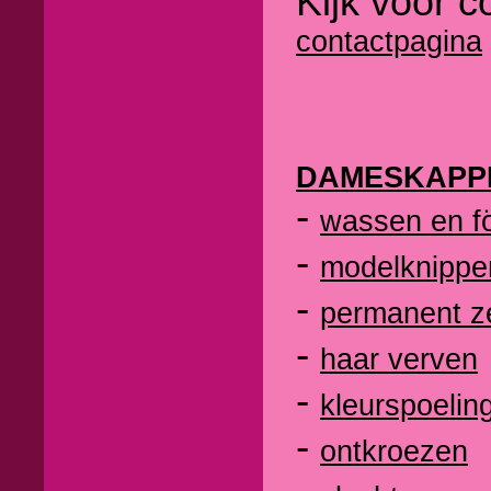
Kijk voor c
contactpagina
DAMESKAPP
-
wassen en f
-
modelknippe
-
permanent z
-
haar verven
-
kleurspoelin
-
ontkroezen