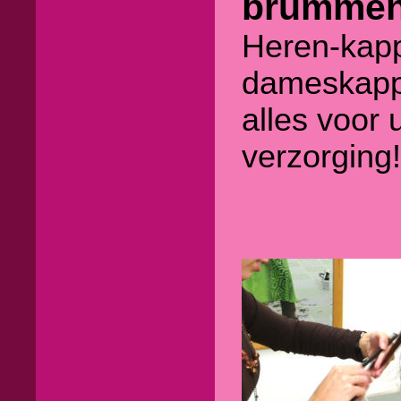
brummen
Heren-kap
dameskap
alles voor
verzorging!